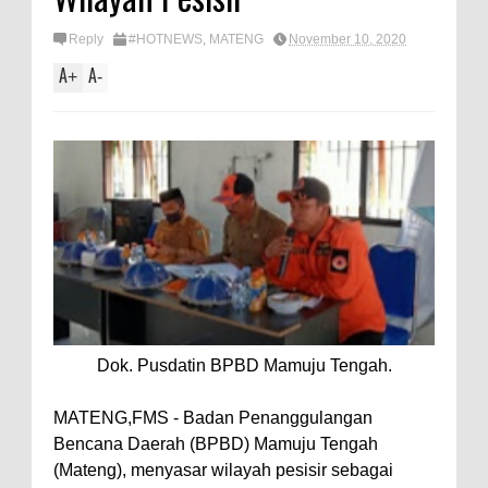
Reply
#HOTNEWS
,
MATENG
November 10, 2020
A
A
+
-
Dok. Pusdatin BPBD Mamuju Tengah.
MATENG,FMS - Badan Penanggulangan
Bencana Daerah (BPBD) Mamuju Tengah
(Mateng), menyasar wilayah pesisir sebagai