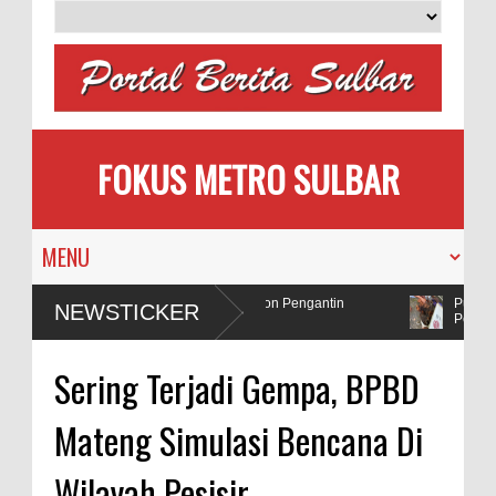
FOKUS METRO SULBAR
 Memilih
MAPIA Ajak Calon Pengantin
Puluhan 
NEWSTICKER
a
Tanam Pohon
Penada
 Polda Sulbar Selidiki Dugaan Penggunaan Bahan Peledak di Tambang
Sering Terjadi Gempa, BPBD
Mateng Simulasi Bencana Di
Wilayah Pesisir