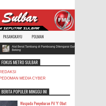
PASANGKAYU
POLMAN
Alat Berat Tambang di Pamboang Ditengarai Gunakan BBM Subsidi, Oknum T
Beking
FOKUS METRO SULBAR
REDAKSI
PEDOMAN MEDIA CYBER
BERITA POPULER MINGGU INI
Waspada Penyebaran Pil 'Y' Obat