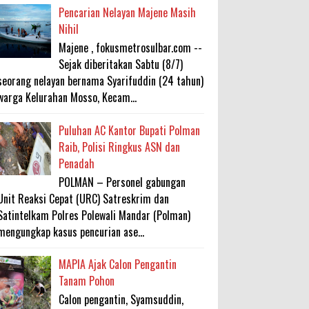
Pencarian Nelayan Majene Masih
Nihil
Majene , fokusmetrosulbar.com --
Sejak diberitakan Sabtu (8/7)
seorang nelayan bernama Syarifuddin (24 tahun)
warga Kelurahan Mosso, Kecam...
Puluhan AC Kantor Bupati Polman
Raib, Polisi Ringkus ASN dan
Penadah
POLMAN – Personel gabungan
Unit Reaksi Cepat (URC) Satreskrim dan
Satintelkam Polres Polewali Mandar (Polman)
mengungkap kasus pencurian ase...
MAPIA Ajak Calon Pengantin
Tanam Pohon
Calon pengantin, Syamsuddin,