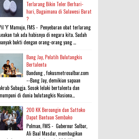
Terlarang Bikin Teler Berhari-
hari, Bagaimana di Sulawesi Barat
?
Pil 'Y' Mamuju, FMS - Penyebaran obat terlarang
seakan tak ada habisnya di negara kita. Sudah
banyak bukti dengan orang-orang yang ...
Bang Jay, Pelatih Bulutangkis
Bertalenta
Bandung , fokusmetrosulbar.com
--Bang Jay, demikian sapaan
akrab Subagja. Sosok lelaki bertalenta dan
mumpuni di dunia bulutangkis Nasiona...
200 KK Beroangin dan Sattoko
Dapat Bantuan Sembako
Polman, FMS - Gubernur Sulbar,
Ali Baal Masdar, membagikan