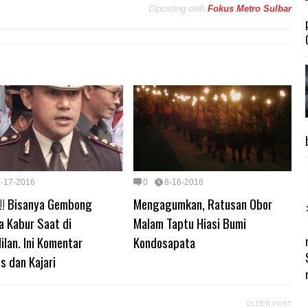
Diposting oleh
Fokus Metro Sulbar
8-17-2016
0
8-16-2016
!! Bisanya Gembong
Mengagumkan, Ratusan Obor
a Kabur Saat di
Malam Taptu Hiasi Bumi
lan. Ini Komentar
Kondosapata
s dan Kajari
OLDER POST