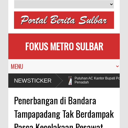
FOKUS METRO SULBAR
APIA Ajak Calon Pengantin
Puluhan AC Kantor Bupati Polman R
NEWSTICKER
Tanam Pohon
Penadah
gaan Penggunaan Bahan Peledak di Tambang
Penerbangan di Bandara
Tampapadang Tak Berdampak
Pasca Kecelakaan Pesawat