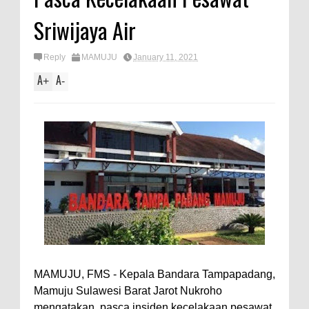
Sriwijaya Air
Reply
MAMUJU
January 11, 2021
A
A
+
-
MAMUJU, FMS - Kepala Bandara Tampapadang,
Mamuju Sulawesi Barat Jarot Nukroho
mengatakan, pasca insiden kecelakaan pesawat