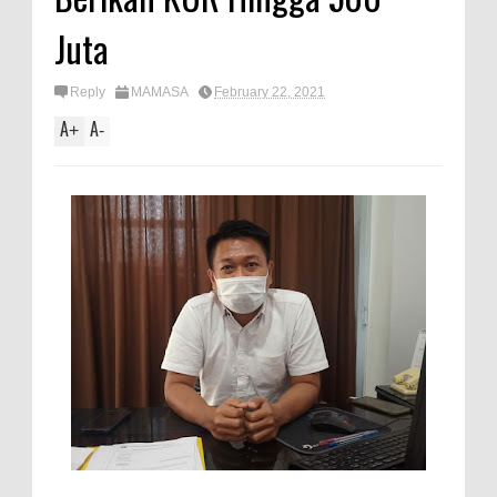
Juta
Reply
MAMASA
February 22, 2021
A
A
+
-