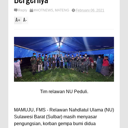
Reply
#HOTNEWS
,
MATENG
February 06, 2021
A
A
+
-
Tim relawan NU Peduli.
MAMUJU, FMS - Relawan Nahdlatul Ulama (NU)
Sulawesi Barat (Sulbar) masih menyasar
pengungsian, korban gempa bumi didua