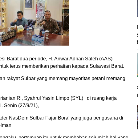
 Barat dua periode, H. Anwar Adnan Saleh (AAS)
ntuk terus memberikan perhatian kepada Sulawesi Barat.
gan rakyat Sulbar yang memang mayoritas petani memang
anian RI, Syahrul Yasin Limpo (SYL) di ruang kerja
. Senin (27/9/21),
der NasDem Sulbar Fajar Bora' yang juga pengusaha di
olman.
ngaku, pertemuan itu untuk membahas sejumlah hal yang