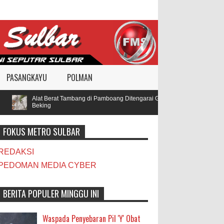
PASANGKAYU
POLMAN
Alat Berat Tambang di Pamboang Ditengarai Gunakan BBM Subsidi, Oknu
Beking
FOKUS METRO SULBAR
REDAKSI
PEDOMAN MEDIA CYBER
BERITA POPULER MINGGU INI
Waspada Penyebaran Pil 'Y' Obat