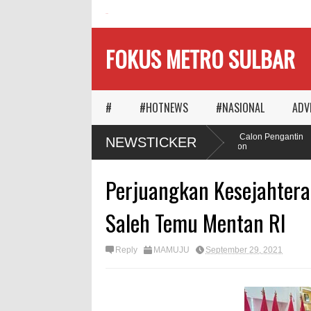
HOME
FOKUS METRO SULBAR
#
#HOTNEWS
#NASIONAL
ADV
Ketika Waktu Memilih
MAPIA Ajak Calon Pengantin
NEWSTICKER
Panggungnya
Tanam Pohon
Perjuangkan Kesejahtera
Saleh Temu Mentan RI
Reply
MAMUJU
September 29, 2021