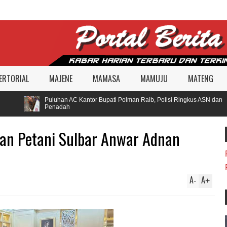
ERTORIAL
MAJENE
MAMASA
MAMUJU
MATENG
Puluhan AC Kantor Bupati Polman Raib, Polisi Ringkus ASN dan
Penadah
an Petani Sulbar Anwar Adnan
A
A
-
+