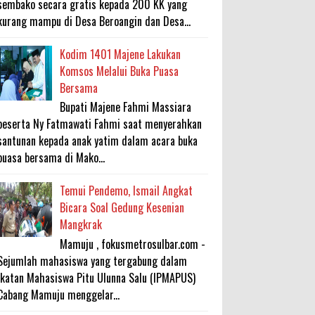
sembako secara gratis kepada 200 KK yang
kurang mampu di Desa Beroangin dan Desa...
Kodim 1401 Majene Lakukan
Komsos Melalui Buka Puasa
Bersama
Bupati Majene Fahmi Massiara
beserta Ny Fatmawati Fahmi saat menyerahkan
santunan kepada anak yatim dalam acara buka
puasa bersama di Mako...
Temui Pendemo, Ismail Angkat
Bicara Soal Gedung Kesenian
Mangkrak
Mamuju , fokusmetrosulbar.com -
Sejumlah mahasiswa yang tergabung dalam
Ikatan Mahasiswa Pitu Ulunna Salu (IPMAPUS)
Cabang Mamuju menggelar...