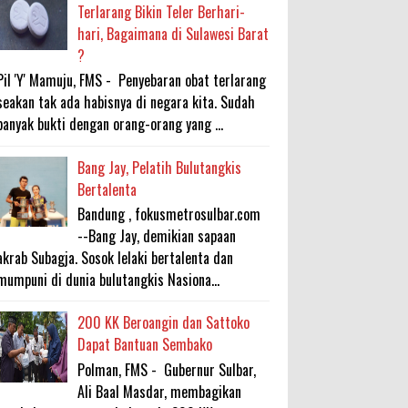
Terlarang Bikin Teler Berhari-
hari, Bagaimana di Sulawesi Barat
?
Pil 'Y' Mamuju, FMS - Penyebaran obat terlarang
seakan tak ada habisnya di negara kita. Sudah
banyak bukti dengan orang-orang yang ...
Bang Jay, Pelatih Bulutangkis
Bertalenta
Bandung , fokusmetrosulbar.com
--Bang Jay, demikian sapaan
akrab Subagja. Sosok lelaki bertalenta dan
mumpuni di dunia bulutangkis Nasiona...
200 KK Beroangin dan Sattoko
Dapat Bantuan Sembako
Polman, FMS - Gubernur Sulbar,
Ali Baal Masdar, membagikan