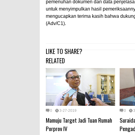
pemenuhan dokumen dan data penjelasan
untuk menyimpulkan hasil pemeriksaannya
mengucapkan terima kasih bahwa dukungan
(Adv/C1).
LIKE TO SHARE?
RELATED
0
3-27-2019
0
Mamuju Target Jadi Tuan Rumah
Suraida
Porprov IV
Pengad