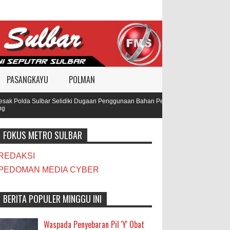
PASANGKAYU
POLMAN
k Polda Sulbar Selidiki Dugaan Penggunaan Bahan Peledak di Tambang
FOKUS METRO SULBAR
REDAKSI
PEDOMAN MEDIA CYBER
BERITA POPULER MINGGU INI
Waspada Penyebaran Pil 'Y' Obat