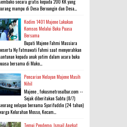
sembako secara gratis kepada 200 KK yang
kurang mampu di Desa Beroangin dan Desa...
Kodim 1401 Majene Lakukan
Komsos Melalui Buka Puasa
Bersama
Bupati Majene Fahmi Massiara
beserta Ny Fatmawati Fahmi saat menyerahkan
santunan kepada anak yatim dalam acara buka
puasa bersama di Mako...
Pencarian Nelayan Majene Masih
Nihil
Majene , fokusmetrosulbar.com --
Sejak diberitakan Sabtu (8/7)
seorang nelayan bernama Syarifuddin (24 tahun)
warga Kelurahan Mosso, Kecam...
Temui Pendemo, Ismail Angkat