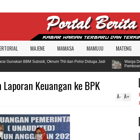
ERTORIAL
MAJENE
MAMASA
MAMUJU
MATENG
i Gunakan BBM Subsidi, Oknum TNI dan Polisi Diduga Jadi
Warga Desa
Pamboang
n Laporan Keuangan ke BPK
A
A
-
+