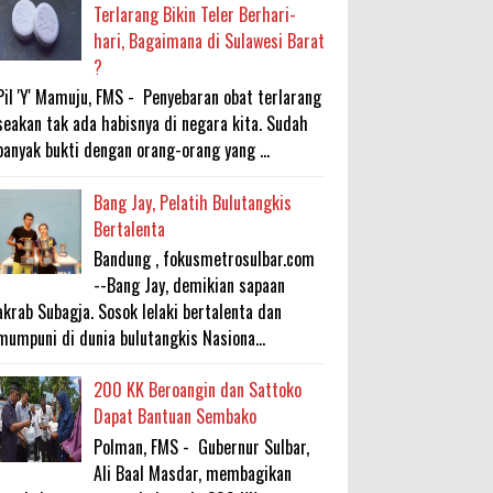
Terlarang Bikin Teler Berhari-
hari, Bagaimana di Sulawesi Barat
?
Pil 'Y' Mamuju, FMS - Penyebaran obat terlarang
seakan tak ada habisnya di negara kita. Sudah
banyak bukti dengan orang-orang yang ...
Bang Jay, Pelatih Bulutangkis
Bertalenta
Bandung , fokusmetrosulbar.com
--Bang Jay, demikian sapaan
akrab Subagja. Sosok lelaki bertalenta dan
mumpuni di dunia bulutangkis Nasiona...
200 KK Beroangin dan Sattoko
Dapat Bantuan Sembako
Polman, FMS - Gubernur Sulbar,
Ali Baal Masdar, membagikan