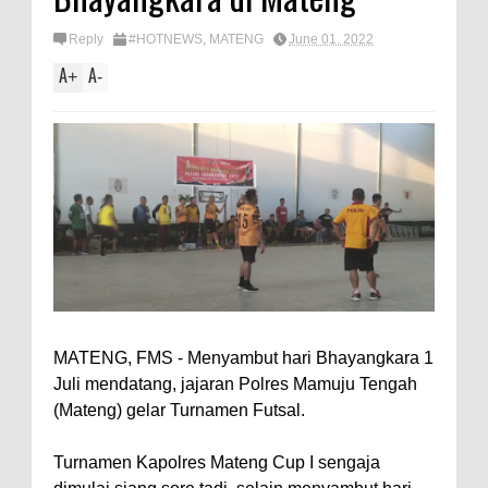
Reply
#HOTNEWS
,
MATENG
June 01, 2022
A
A
+
-
MATENG, FMS - Menyambut hari Bhayangkara 1
Juli mendatang, jajaran Polres Mamuju Tengah
(Mateng) gelar Turnamen Futsal.
Turnamen Kapolres Mateng Cup I sengaja