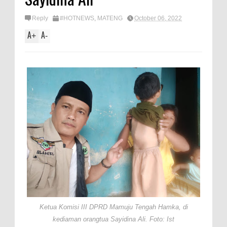
Reply
#HOTNEWS
,
MATENG
October 06, 2022
A
A
+
-
Ketua Komisi III DPRD Mamuju Tengah Hamka, di
kediaman orangtua Sayidina Ali. Foto: Ist