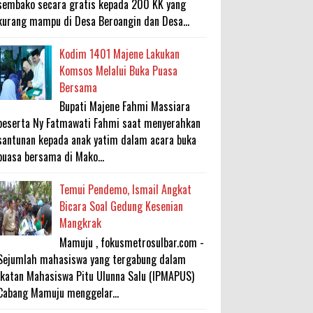
sembako secara gratis kepada 200 KK yang
kurang mampu di Desa Beroangin dan Desa...
Kodim 1401 Majene Lakukan
Komsos Melalui Buka Puasa
Bersama
Bupati Majene Fahmi Massiara
beserta Ny Fatmawati Fahmi saat menyerahkan
santunan kepada anak yatim dalam acara buka
puasa bersama di Mako...
Temui Pendemo, Ismail Angkat
Bicara Soal Gedung Kesenian
Mangkrak
Mamuju , fokusmetrosulbar.com -
Sejumlah mahasiswa yang tergabung dalam
Ikatan Mahasiswa Pitu Ulunna Salu (IPMAPUS)
Cabang Mamuju menggelar...