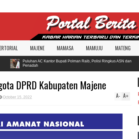
ERTORIAL
MAJENE
MAMASA
MAMUJU
MATENG
Puluhan AC Kantor Bupati Polman Raib, Polisi Ringkus ASN dan
Penadah
ggota DPRD Kabupaten Majene
A
A
-
+
October 15, 2022