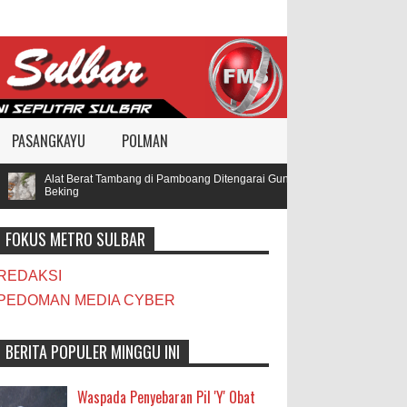
PASANGKAYU
POLMAN
Alat Berat Tambang di Pamboang Ditengarai Gunakan BBM Subsidi, Oknum T
Beking
FOKUS METRO SULBAR
REDAKSI
PEDOMAN MEDIA CYBER
BERITA POPULER MINGGU INI
Waspada Penyebaran Pil 'Y' Obat