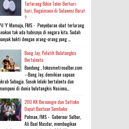
Terlarang Bikin Teler Berhari-
hari, Bagaimana di Sulawesi Barat
?
Pil 'Y' Mamuju, FMS - Penyebaran obat terlarang
seakan tak ada habisnya di negara kita. Sudah
banyak bukti dengan orang-orang yang ...
Bang Jay, Pelatih Bulutangkis
Bertalenta
Bandung , fokusmetrosulbar.com
--Bang Jay, demikian sapaan
akrab Subagja. Sosok lelaki bertalenta dan
mumpuni di dunia bulutangkis Nasiona...
200 KK Beroangin dan Sattoko
Dapat Bantuan Sembako
Polman, FMS - Gubernur Sulbar,
Ali Baal Masdar, membagikan