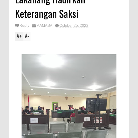
Keterangan Saksi
Reply
MAMASA
October 25, 2022
A
A
+
-