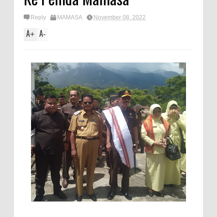
Reply
MAMASA
November 08, 2022
A
A
+
-