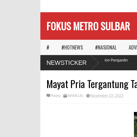
HOME
FOKUS METRO SULBAR
#
#HOTNEWS
#NASIONAL
ADV
Ketika Waktu Memilih
MAPIA Ajak Calon Pengantin
NEWSTICKER
Panggungnya
Tanam Pohon
Mayat Pria Tergantung T
Reply
MAMUJU
November 23, 2022