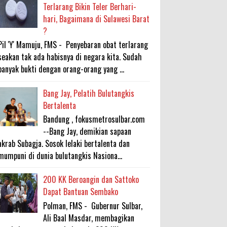
Terlarang Bikin Teler Berhari-
hari, Bagaimana di Sulawesi Barat
?
Pil 'Y' Mamuju, FMS - Penyebaran obat terlarang
seakan tak ada habisnya di negara kita. Sudah
banyak bukti dengan orang-orang yang ...
Bang Jay, Pelatih Bulutangkis
Bertalenta
Bandung , fokusmetrosulbar.com
--Bang Jay, demikian sapaan
akrab Subagja. Sosok lelaki bertalenta dan
mumpuni di dunia bulutangkis Nasiona...
200 KK Beroangin dan Sattoko
Dapat Bantuan Sembako
Polman, FMS - Gubernur Sulbar,
Ali Baal Masdar, membagikan