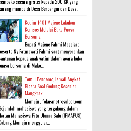
sembako secara gratis kepada 200 KK yang
kurang mampu di Desa Beroangin dan Desa...
Kodim 1401 Majene Lakukan
Komsos Melalui Buka Puasa
Bersama
Bupati Majene Fahmi Massiara
beserta Ny Fatmawati Fahmi saat menyerahkan
santunan kepada anak yatim dalam acara buka
puasa bersama di Mako...
Temui Pendemo, Ismail Angkat
Bicara Soal Gedung Kesenian
Mangkrak
Mamuju , fokusmetrosulbar.com -
Sejumlah mahasiswa yang tergabung dalam
Ikatan Mahasiswa Pitu Ulunna Salu (IPMAPUS)
Cabang Mamuju menggelar...