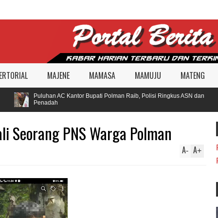
ERTORIAL
MAJENE
MAMASA
MAMUJU
MATENG
Puluhan AC Kantor Bupati Polman Raib, Polisi Ringkus ASN dan
Penadah
ali Seorang PNS Warga Polman
A
A
-
+