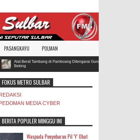
PASANGKAYU
POLMAN
Alat Berat Tambang di Pamboang Ditengarai Gunakan BBM Subsidi, Oknum T
Beking
FOKUS METRO SULBAR
REDAKSI
PEDOMAN MEDIA CYBER
BERITA POPULER MINGGU INI
Waspada Penyebaran Pil 'Y' Obat