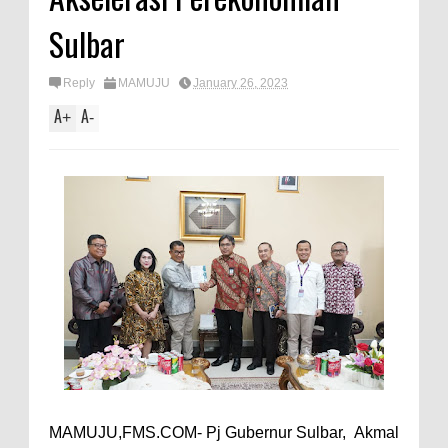
Sulbar
Reply
MAMUJU
January 26, 2023
A
A
+
-
MAMUJU,FMS.COM- Pj Gubernur Sulbar, Akmal