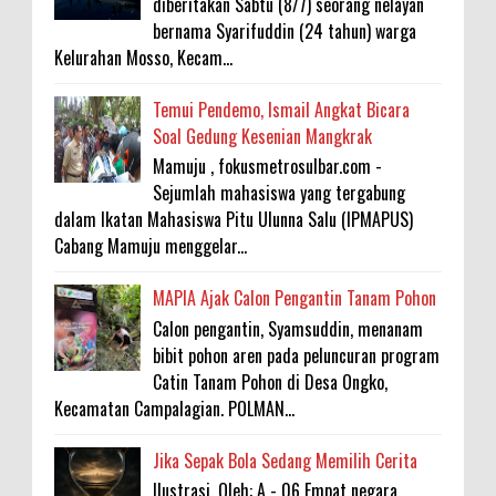
diberitakan Sabtu (8/7) seorang nelayan
bernama Syarifuddin (24 tahun) warga
Kelurahan Mosso, Kecam...
Temui Pendemo, Ismail Angkat Bicara
Soal Gedung Kesenian Mangkrak
Mamuju , fokusmetrosulbar.com -
Sejumlah mahasiswa yang tergabung
dalam Ikatan Mahasiswa Pitu Ulunna Salu (IPMAPUS)
Cabang Mamuju menggelar...
MAPIA Ajak Calon Pengantin Tanam Pohon
Calon pengantin, Syamsuddin, menanam
bibit pohon aren pada peluncuran program
Catin Tanam Pohon di Desa Ongko,
Kecamatan Campalagian. POLMAN...
Jika Sepak Bola Sedang Memilih Cerita
Ilustrasi. Oleh: A - 06 Empat negara