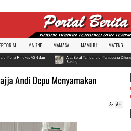
ERTORIAL
MAJENE
MAMASA
MAMUJU
MATENG
b, Polisi Ringkus ASN dan
Alat Berat Tambang di Pamboang Ditengar
Beking
ajja Andi Depu Menyamakan
A
A
-
+