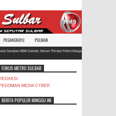
PASANGKAYU
POLMAN
ai Gunakan BBM Subsidi, Oknum TNI dan Polisi Diduga Jadi
Warga Des
Pamboan
FOKUS METRO SULBAR
REDAKSI
PEDOMAN MEDIA CYBER
BERITA POPULER MINGGU INI