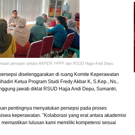
samaan persepsi antara AKPER YPPP dan RSUD Hajja Andi Depu.
rsepsi diselenggarakan di ruang Komite Keperawatan
hadiri Ketua Program Studi Fredy Akbar K, S.Kep., Ns.,
nggung jawab diklat RSUD Hajja Andi Depu, Sumantri,
an pentingnya menyatukan persepsi pada proses
swa keperawatan. "Kolaborasi yang erat antara akademisi
tuk memastikan lulusan kami memiliki kompetensi sesuai