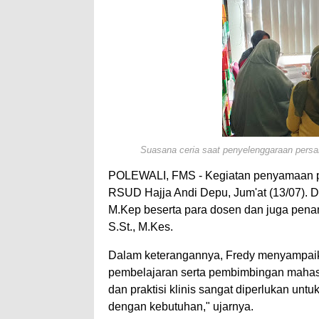
Suasana ceria saat penyelenggaraan per
POLEWALI, FMS - Kegiatan penyamaan pe
RSUD Hajja Andi Depu, Jum'at (13/07). Di
M.Kep beserta para dosen dan juga pena
S.St., M.Kes.
Dalam keterangannya, Fredy menyampaik
pembelajaran serta pembimbingan mahasi
dan praktisi klinis sangat diperlukan un
dengan kebutuhan," ujarnya.