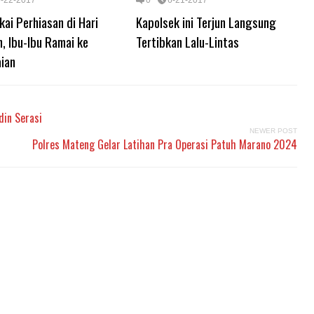
6-22-2017
0
6-21-2017
ai Perhiasan di Hari
Kapolsek ini Terjun Langsung
, Ibu-Ibu Ramai ke
Tertibkan Lalu-Lintas
ian
din Serasi
NEWER POST
Polres Mateng Gelar Latihan Pra Operasi Patuh Marano 2024