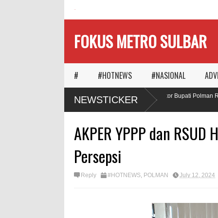
HOME
FOKUS METRO SULBAR
#
#HOTNEWS
#NASIONAL
ADV
IA Ajak Calon Pengantin
Puluhan AC Kantor Bupati Polman Rai
NEWSTICKER
nam Pohon
Penadah
AKPER YPPP dan RSUD H
Persepsi
Reply
#HOTNEWS
,
POLMAN
July 12, 2024