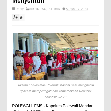
Reply
#HOTNEWS
,
POLMAN
August 17, 2024
A
A
+
-
Jajaran Forkopimda Polewali Mandar saat menghadiri
upacara memperingati hari kemerdekaan Republik
Indonesia ke-79.
POLEWALI, FMS - Kapolres Polewali Mandar