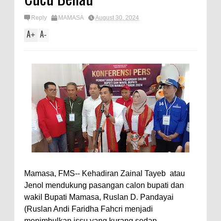
Reply
MAMASA
August 30, 2024
A
A
+
-
Mamasa, FMS-- Kehadiran Zainal Tayeb atau
Jenol mendukung pasangan calon bupati dan
wakil Bupati Mamasa, Ruslan D. Pandayai
(Ruslan Andi Faridha Fahcri menjadi
menimbulkan issu yang kurang sedap.