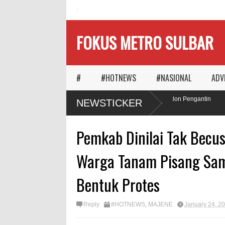
HOME
FOKUS METRO SULBAR
#
#HOTNEWS
#NASIONAL
ADV
Ketika Waktu Memilih
MAPIA Ajak Calon Pengantin
NEWSTICKER
Panggungnya
Tanam Pohon
Pemkab Dinilai Tak Becu
Warga Tanam Pisang Sam
Bentuk Protes
Reply
#HOTNEWS
,
MAJENE
January 24, 2