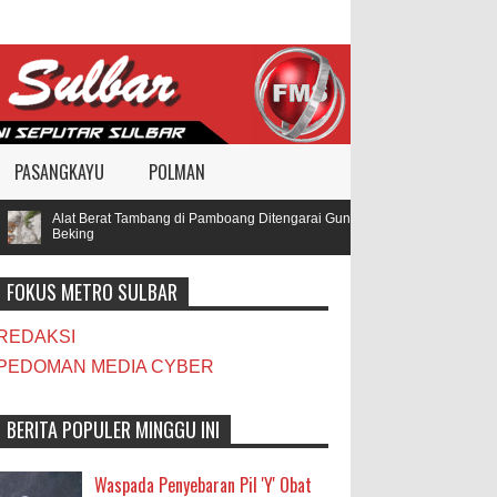
PASANGKAYU
POLMAN
Alat Berat Tambang di Pamboang Ditengarai Gunakan BBM Subsidi, Oknum TN
Beking
FOKUS METRO SULBAR
REDAKSI
PEDOMAN MEDIA CYBER
BERITA POPULER MINGGU INI
Waspada Penyebaran Pil 'Y' Obat