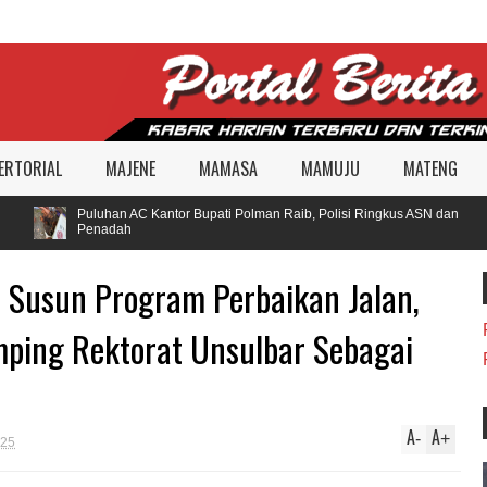
ERTORIAL
MAJENE
MAMASA
MAMUJU
MATENG
Puluhan AC Kantor Bupati Polman Raib, Polisi Ringkus ASN dan
Penadah
s Susun Program Perbaikan Jalan,
ping Rektorat Unsulbar Sebagai
A
A
-
+
025