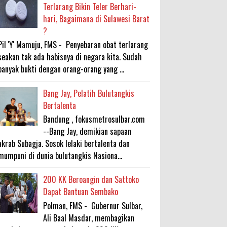
Terlarang Bikin Teler Berhari-
hari, Bagaimana di Sulawesi Barat
?
Pil 'Y' Mamuju, FMS - Penyebaran obat terlarang
seakan tak ada habisnya di negara kita. Sudah
banyak bukti dengan orang-orang yang ...
Bang Jay, Pelatih Bulutangkis
Bertalenta
Bandung , fokusmetrosulbar.com
--Bang Jay, demikian sapaan
akrab Subagja. Sosok lelaki bertalenta dan
mumpuni di dunia bulutangkis Nasiona...
200 KK Beroangin dan Sattoko
Dapat Bantuan Sembako
Polman, FMS - Gubernur Sulbar,
Ali Baal Masdar, membagikan