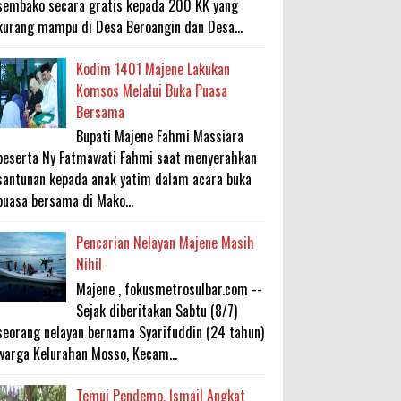
sembako secara gratis kepada 200 KK yang
kurang mampu di Desa Beroangin dan Desa...
Kodim 1401 Majene Lakukan
Komsos Melalui Buka Puasa
Bersama
Bupati Majene Fahmi Massiara
beserta Ny Fatmawati Fahmi saat menyerahkan
santunan kepada anak yatim dalam acara buka
puasa bersama di Mako...
Pencarian Nelayan Majene Masih
Nihil
Majene , fokusmetrosulbar.com --
Sejak diberitakan Sabtu (8/7)
seorang nelayan bernama Syarifuddin (24 tahun)
warga Kelurahan Mosso, Kecam...
Temui Pendemo, Ismail Angkat