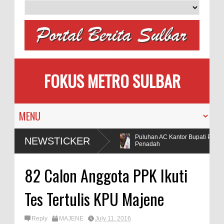
FOKUS METRO SULBAR
MAPIA Ajak Calon Pengantin
Puluhan AC Kantor Bupati Polman 
NEWSTICKER
Tanam Pohon
Penadah
Dugaan Penggunaan Bahan Peledak di Tambang
82 Calon Anggota PPK Ikuti
Tes Tertulis KPU Majene
Reply
MAJENE
July 11, 2016