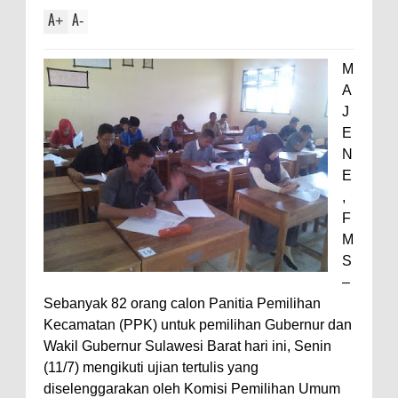
A
A
+
-
M
A
J
E
N
E
,
F
M
S
–
Sebanyak 82 orang calon Panitia Pemilihan
Kecamatan (PPK) untuk pemilihan Gubernur dan
Wakil Gubernur Sulawesi Barat hari ini, Senin
(11/7) mengikuti ujian tertulis yang
diselenggarakan oleh Komisi Pemilihan Umum