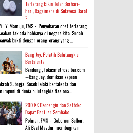
Terlarang Bikin Teler Berhari-
hari, Bagaimana di Sulawesi Barat
?
Pil 'Y' Mamuju, FMS - Penyebaran obat terlarang
seakan tak ada habisnya di negara kita. Sudah
banyak bukti dengan orang-orang yang ...
Bang Jay, Pelatih Bulutangkis
Bertalenta
Bandung , fokusmetrosulbar.com
--Bang Jay, demikian sapaan
akrab Subagja. Sosok lelaki bertalenta dan
mumpuni di dunia bulutangkis Nasiona...
200 KK Beroangin dan Sattoko
Dapat Bantuan Sembako
Polman, FMS - Gubernur Sulbar,
Ali Baal Masdar, membagikan