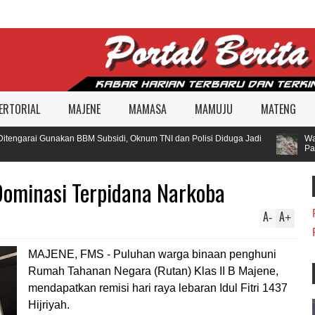
ERTORIAL
MAJENE
MAMASA
MAMUJU
MATENG
engarai Gunakan BBM Subsidi, Oknum TNI dan Polisi Diduga Jadi
Warga
Pamb
minasi Terpidana Narkoba
A
A
-
+
MAJENE, FMS - Puluhan warga binaan penghuni
Rumah Tahanan Negara (Rutan) Klas II B Majene,
mendapatkan remisi hari raya lebaran Idul Fitri 1437
Hijriyah.