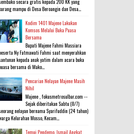
sembako secara gratis kepada 200 KK yang
kurang mampu di Desa Beroangin dan Desa...
Kodim 1401 Majene Lakukan
Komsos Melalui Buka Puasa
Bersama
Bupati Majene Fahmi Massiara
beserta Ny Fatmawati Fahmi saat menyerahkan
santunan kepada anak yatim dalam acara buka
puasa bersama di Mako...
Pencarian Nelayan Majene Masih
Nihil
Majene , fokusmetrosulbar.com --
Sejak diberitakan Sabtu (8/7)
seorang nelayan bernama Syarifuddin (24 tahun)
warga Kelurahan Mosso, Kecam...
Temui Pendemo, Ismail Angkat