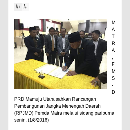
A
A
+
-
M
A
T
R
A
,
F
M
S
-
D
PRD Mamuju Utara sahkan Rancangan
Pembangunan Jangka Menengah Daerah
(RPJMD) Pemda Matra melalui sidang paripurna
senin, (1/8/2016)