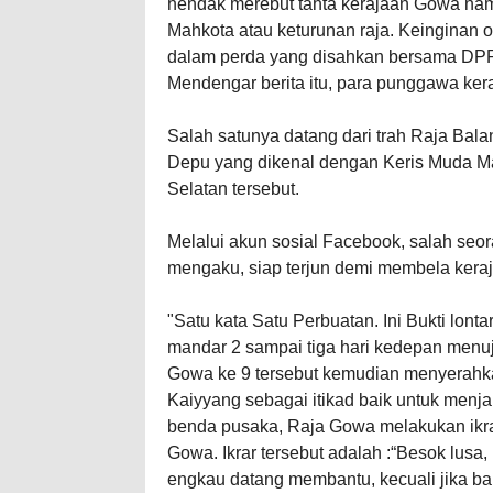
hendak merebut tahta kerajaan Gowa namu
Mahkota atau keturunan raja. Keinginan o
dalam perda yang disahkan bersama DP
Mendengar berita itu, para punggawa kera
Salah satunya datang dari trah Raja Bal
Depu yang dikenal dengan Keris Muda Ma
Selatan tersebut.
Melalui akun sosial Facebook, salah se
mengaku, siap terjun demi membela kera
"Satu kata Satu Perbuatan. Ini Bukti lont
mandar 2 sampai tiga hari kedepan menu
Gowa ke 9 tersebut kemudian menyerah
Kaiyyang sebagai itikad baik untuk menj
benda pusaka, Raja Gowa melakukan ikr
Gowa. Ikrar tersebut adalah :“Besok lu
engkau datang membantu, kecuali jika ba