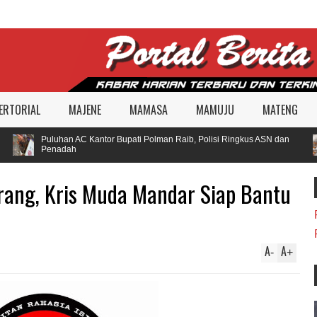
ERTORIAL
MAJENE
MAMASA
MAMUJU
MATENG
Puluhan AC Kantor Bupati Polman Raib, Polisi Ringkus ASN dan
Penadah
erang, Kris Muda Mandar Siap Bantu
A
A
-
+