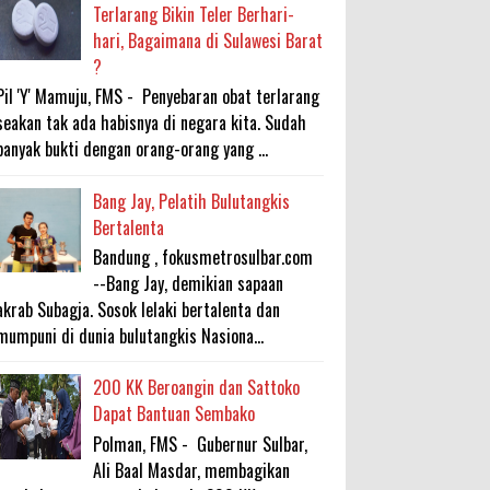
Terlarang Bikin Teler Berhari-
hari, Bagaimana di Sulawesi Barat
?
Pil 'Y' Mamuju, FMS - Penyebaran obat terlarang
seakan tak ada habisnya di negara kita. Sudah
banyak bukti dengan orang-orang yang ...
Bang Jay, Pelatih Bulutangkis
Bertalenta
Bandung , fokusmetrosulbar.com
--Bang Jay, demikian sapaan
akrab Subagja. Sosok lelaki bertalenta dan
mumpuni di dunia bulutangkis Nasiona...
200 KK Beroangin dan Sattoko
Dapat Bantuan Sembako
Polman, FMS - Gubernur Sulbar,
Ali Baal Masdar, membagikan