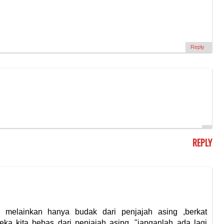
Reply
REPLY
" melainkan hanya budak dari penjajah asing ,berkat
ka kita bebas dari penjajah asing ,"janganlah ada lagi