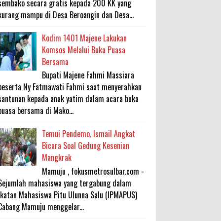
sembako secara gratis kepada 200 KK yang
kurang mampu di Desa Beroangin dan Desa...
Kodim 1401 Majene Lakukan
Komsos Melalui Buka Puasa
Bersama
Bupati Majene Fahmi Massiara
beserta Ny Fatmawati Fahmi saat menyerahkan
santunan kepada anak yatim dalam acara buka
puasa bersama di Mako...
Temui Pendemo, Ismail Angkat
Bicara Soal Gedung Kesenian
Mangkrak
Mamuju , fokusmetrosulbar.com -
Sejumlah mahasiswa yang tergabung dalam
Ikatan Mahasiswa Pitu Ulunna Salu (IPMAPUS)
Cabang Mamuju menggelar...