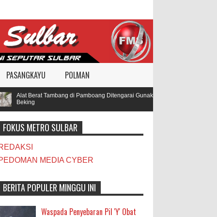
PASANGKAYU
POLMAN
Alat Berat Tambang di Pamboang Ditengarai Gunakan BBM Subsidi, Oknum TNI d
Beking
FOKUS METRO SULBAR
REDAKSI
PEDOMAN MEDIA CYBER
BERITA POPULER MINGGU INI
Waspada Penyebaran Pil 'Y' Obat