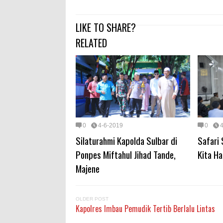
LIKE TO SHARE?
RELATED
0
4-6-2019
0
Silaturahmi Kapolda Sulbar di
Safari 
Ponpes Miftahul Jihad Tande,
Kita H
Majene
OLDER POST
Kapolres Imbau Pemudik Tertib Berlalu Lintas