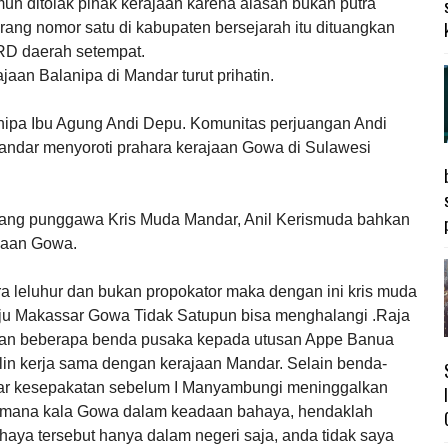
n ditolak pihak kerajaan karena alasan bukan putra
rang nomor satu di kabupaten bersejarah itu dituangkan
RD daerah setempat.
jaan Balanipa di Mandar turut prihatin.
anipa Ibu Agung Andi Depu. Komunitas perjuangan Andi
ndar menyoroti prahara kerajaan Gowa di Sulawesi
orang punggawa Kris Muda Mandar, Anil Kerismuda bahkan
jaan Gowa.
ara leluhur dan bukan propokator maka dengan ini kris muda
ju Makassar Gowa Tidak Satupun bisa menghalangi .Raja
kan beberapa benda pusaka kepada utusan Appe Banua
alin kerja sama dengan kerajaan Mandar. Selain benda-
ar kesepakatan sebelum I Manyambungi meninggalkan
sa, mana kala Gowa dalam keadaan bahaya, hendaklah
haya tersebut hanya dalam negeri saja, anda tidak saya