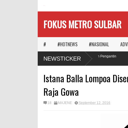
HOME
FOKUS METRO SULBAR
#
#HOTNEWS
#NASIONAL
ADV
Ketika Waktu Memilih
MAPIA Ajak Calon Pengantin
NEWSTICKER
Panggungnya
Tanam Pohon
Istana Balla Lompoa Dis
Raja Gowa
18
MAJENE
September 12, 2016