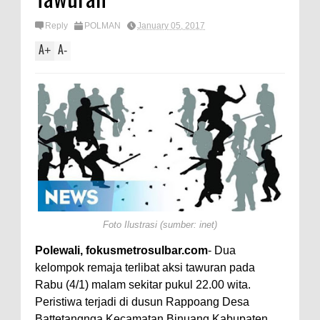
Reply
POLMAN
January 05, 2017
A
A
+
-
Foto Ilustrasi (sumber: inet)
Polewali, fokusmetrosulbar.com
- Dua
kelompok remaja terlibat aksi tawuran pada
Rabu (4/1) malam sekitar pukul 22.00 wita.
Peristiwa terjadi di dusun Rappoang Desa
Battetangnga Kecamatan Binuang Kabupaten