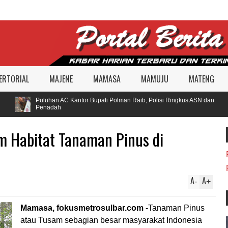
ERTORIAL
MAJENE
MAMASA
MAMUJU
MATENG
Puluhan AC Kantor Bupati Polman Raib, Polisi Ringkus ASN dan
Penadah
 Habitat Tanaman Pinus di
A
A
-
+
Mamasa, fokusmetrosulbar.com
-Tanaman Pinus
atau Tusam sebagian besar masyarakat Indonesia