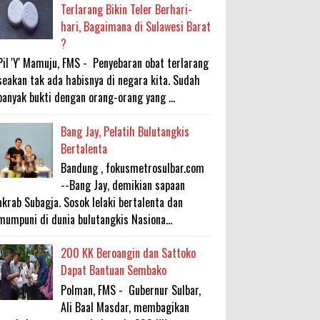
Terlarang Bikin Teler Berhari-
hari, Bagaimana di Sulawesi Barat
?
Pil 'Y' Mamuju, FMS - Penyebaran obat terlarang
seakan tak ada habisnya di negara kita. Sudah
banyak bukti dengan orang-orang yang ...
Bang Jay, Pelatih Bulutangkis
Bertalenta
Bandung , fokusmetrosulbar.com
--Bang Jay, demikian sapaan
akrab Subagja. Sosok lelaki bertalenta dan
mumpuni di dunia bulutangkis Nasiona...
200 KK Beroangin dan Sattoko
Dapat Bantuan Sembako
Polman, FMS - Gubernur Sulbar,
Ali Baal Masdar, membagikan