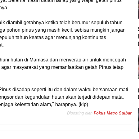
a. Selama masih dalam tahap yang wajar, getah pinus
nya.
k diambil getahnya ketika telah berumur sepuluh tahun
juga pohon pinus yang masih kecil, sebisa mungkin jangan
sepuluh tahun keatas agar menunjang kontinuitas
t.
uni hutan di Mamasa dan menyerap air untuk mencegah
p agar masyarakat yang memanfaatkan getah Pinus tetap
Pinus disadap seperti itu dan dalam waktu bersamaan mati
ngsor dan kegundulan hutan akan terjadi didepan mata.
jaga kelestarian alam," harapnya. (klp)
Diposting oleh
Fokus Metro Sulbar