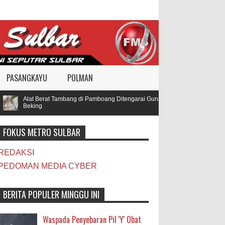
PASANGKAYU
POLMAN
Alat Berat Tambang di Pamboang Ditengarai Gunakan BBM Subsidi, Oknum TN
Beking
FOKUS METRO SULBAR
REDAKSI
PEDOMAN MEDIA CYBER
BERITA POPULER MINGGU INI
Waspada Penyebaran Pil 'Y' Obat