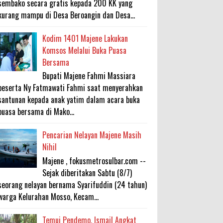
sembako secara gratis kepada 200 KK yang
kurang mampu di Desa Beroangin dan Desa...
Kodim 1401 Majene Lakukan
Komsos Melalui Buka Puasa
Bersama
Bupati Majene Fahmi Massiara
beserta Ny Fatmawati Fahmi saat menyerahkan
santunan kepada anak yatim dalam acara buka
puasa bersama di Mako...
Pencarian Nelayan Majene Masih
Nihil
Majene , fokusmetrosulbar.com --
Sejak diberitakan Sabtu (8/7)
seorang nelayan bernama Syarifuddin (24 tahun)
warga Kelurahan Mosso, Kecam...
Temui Pendemo, Ismail Angkat