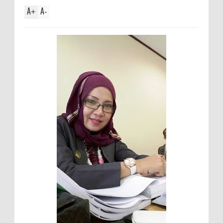
A
A
+
-