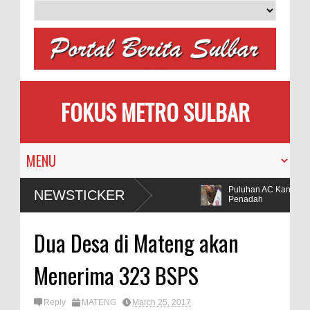
FOKUS METRO SULBAR
MAPIA Ajak Calon Pengantin
Puluhan AC Kantor Bup
NEWSTICKER
Tanam Pohon
Penadah
 Selidiki Dugaan Penggunaan Bahan Peledak di Tambang
Dua Desa di Mateng akan
Menerima 323 BSPS
Reply
MATENG
March 25, 2017