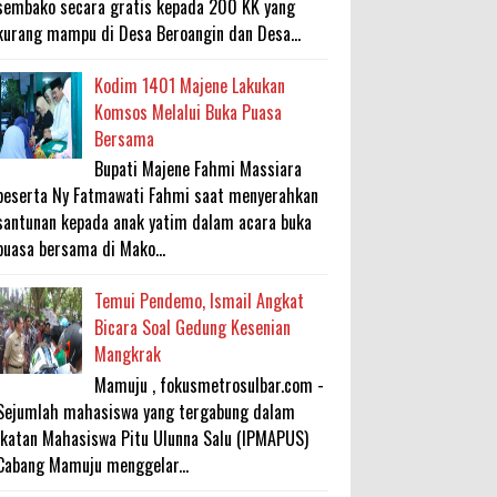
sembako secara gratis kepada 200 KK yang
kurang mampu di Desa Beroangin dan Desa...
Kodim 1401 Majene Lakukan
Komsos Melalui Buka Puasa
Bersama
Bupati Majene Fahmi Massiara
beserta Ny Fatmawati Fahmi saat menyerahkan
santunan kepada anak yatim dalam acara buka
puasa bersama di Mako...
Temui Pendemo, Ismail Angkat
Bicara Soal Gedung Kesenian
Mangkrak
Mamuju , fokusmetrosulbar.com -
Sejumlah mahasiswa yang tergabung dalam
Ikatan Mahasiswa Pitu Ulunna Salu (IPMAPUS)
Cabang Mamuju menggelar...