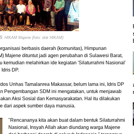
us
HIKAM Majene (foto: dok HIKAM)
organisasi berbasis daerah (komunitas), Himpunan
 Majene dituntut jadi agen perubahan di Sulawesi Barat,
 kemudian melahirkan ide kegiatan 'Silaturrahmi Nasional'
Idris DP.
dos Unhas Tamalanrea Makassar, belum lama ini, Idris DP
 dan Pengembangan SDM ini mengatakan, untuk menjawab
kan Aksi Sosial dan Kemasyarakatan. Hal itu dilakukan
e dari aspek sumber daya manusia.
"Rencananya kita akan buat dalam bentuk Silaturrahmi
Nasional, Insyah Allah akan diundang warga Majene