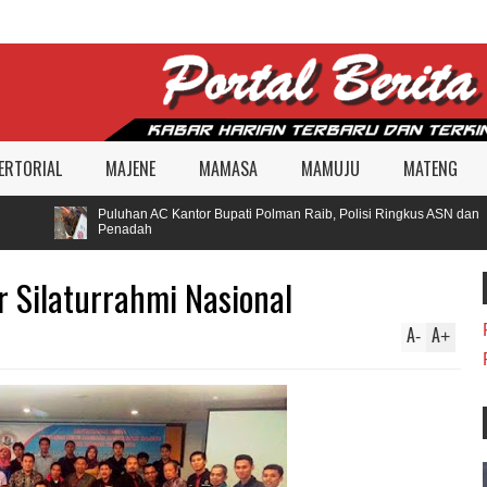
ERTORIAL
MAJENE
MAMASA
MAMUJU
MATENG
Puluhan AC Kantor Bupati Polman Raib, Polisi Ringkus ASN dan
Penadah
 Silaturrahmi Nasional
A
A
-
+