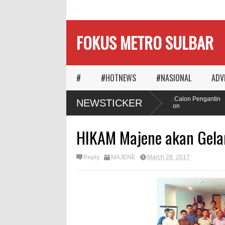
HOME
FOKUS METRO SULBAR
#
#HOTNEWS
#NASIONAL
ADV
Ketika Waktu Memilih
MAPIA Ajak Calon Pengantin
NEWSTICKER
Panggungnya
Tanam Pohon
HIKAM Majene akan Gelar
Reply
MAJENE
March 28, 2017