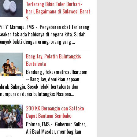
Terlarang Bikin Teler Berhari-
hari, Bagaimana di Sulawesi Barat
?
Pil 'Y' Mamuju, FMS - Penyebaran obat terlarang
seakan tak ada habisnya di negara kita. Sudah
banyak bukti dengan orang-orang yang ...
Bang Jay, Pelatih Bulutangkis
Bertalenta
Bandung , fokusmetrosulbar.com
--Bang Jay, demikian sapaan
akrab Subagja. Sosok lelaki bertalenta dan
mumpuni di dunia bulutangkis Nasiona...
200 KK Beroangin dan Sattoko
Dapat Bantuan Sembako
Polman, FMS - Gubernur Sulbar,
Ali Baal Masdar, membagikan