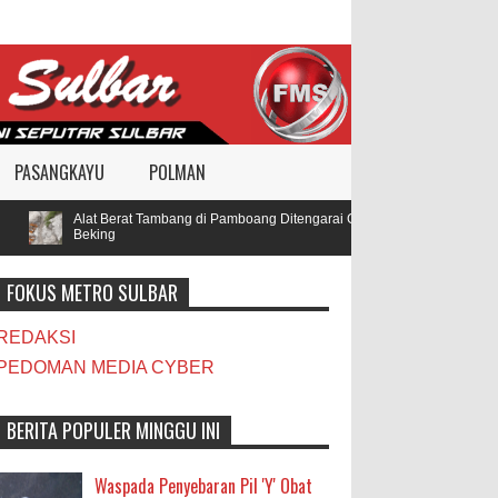
PASANGKAYU
POLMAN
Alat Berat Tambang di Pamboang Ditengarai Gunakan BBM Subsidi, Oknu
Beking
FOKUS METRO SULBAR
REDAKSI
PEDOMAN MEDIA CYBER
BERITA POPULER MINGGU INI
Waspada Penyebaran Pil 'Y' Obat