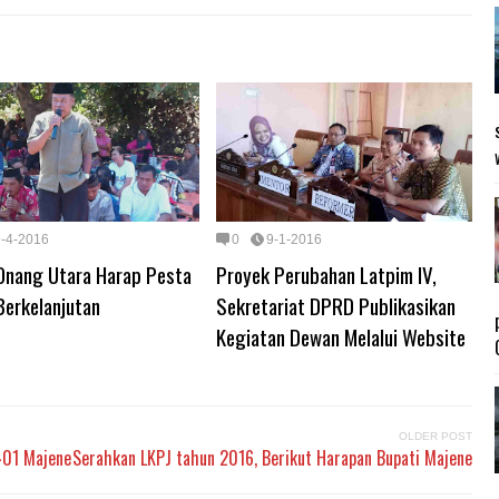
9-4-2016
0
9-1-2016
Onang Utara Harap Pesta
Proyek Perubahan Latpim IV,
Berkelanjutan
Sekretariat DPRD Publikasikan
Kegiatan Dewan Melalui Website
OLDER POST
401 Majene
Serahkan LKPJ tahun 2016, Berikut Harapan Bupati Majene