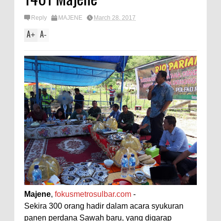
Reply
MAJENE
March 28, 2017
A
A
+
-
Majene
,
fokusmetrosulbar.com
-
Sekira 300 orang hadir dalam acara syukuran
panen perdana Sawah baru, yang digarap