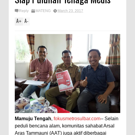
Reply
MATENG
March 23, 2017
A
A
+
-
Mamuju Tengah
,
fokusmetrosulbar.com
-- Selain
peduli bencana alam, komunitas sahabat Arsal
Aras Tammauni (AAT) juga aktif diberbagai