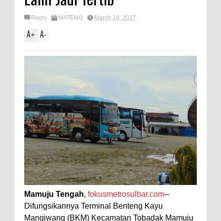
Reply
MATENG
March 19, 2017
A
A
+
-
Mamuju Tengah
,
fokusmetrosulbar.com
--
Difungsikannya Terminal Benteng Kayu
Mangiwang (BKM) Kecamatan Tobadak Mamuju