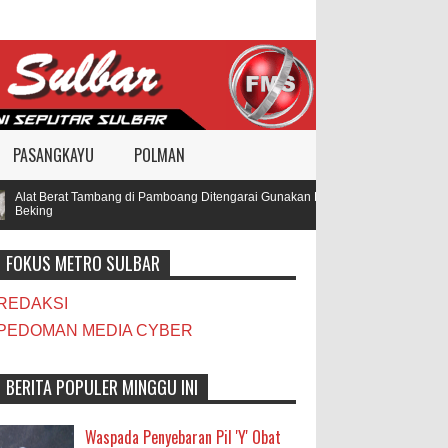
PASANGKAYU
POLMAN
Alat Berat Tambang di Pamboang Ditengarai Gunakan BBM Subsidi, Oknum TNI dan
Beking
FOKUS METRO SULBAR
REDAKSI
PEDOMAN MEDIA CYBER
BERITA POPULER MINGGU INI
Waspada Penyebaran Pil 'Y' Obat