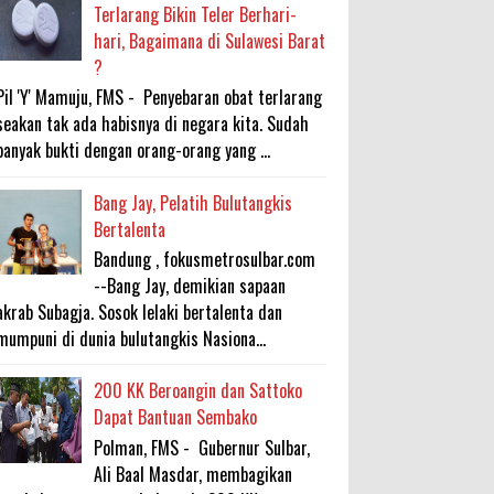
Terlarang Bikin Teler Berhari-
hari, Bagaimana di Sulawesi Barat
?
Pil 'Y' Mamuju, FMS - Penyebaran obat terlarang
seakan tak ada habisnya di negara kita. Sudah
banyak bukti dengan orang-orang yang ...
Bang Jay, Pelatih Bulutangkis
Bertalenta
Bandung , fokusmetrosulbar.com
--Bang Jay, demikian sapaan
akrab Subagja. Sosok lelaki bertalenta dan
mumpuni di dunia bulutangkis Nasiona...
200 KK Beroangin dan Sattoko
Dapat Bantuan Sembako
Polman, FMS - Gubernur Sulbar,
Ali Baal Masdar, membagikan