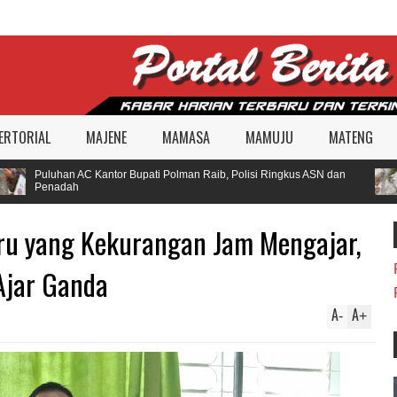
ERTORIAL
MAJENE
MAMASA
MAMUJU
MATENG
Puluhan AC Kantor Bupati Polman Raib, Polisi Ringkus ASN dan
Penadah
ru yang Kekurangan Jam Mengajar,
Ajar Ganda
A
A
-
+