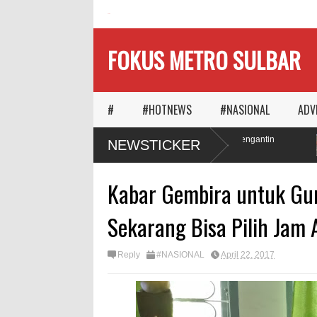
HOME
FOKUS METRO SULBAR
#
#HOTNEWS
#NASIONAL
ADV
Ketika Waktu Memilih
MAPIA Ajak Calon Pengantin
NEWSTICKER
Panggungnya
Tanam Pohon
Kabar Gembira untuk Gu
Sekarang Bisa Pilih Jam 
Reply
#NASIONAL
April 22, 2017