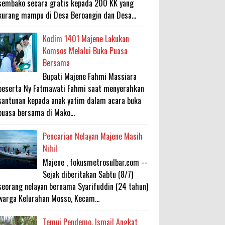
sembako secara gratis kepada 200 KK yang
kurang mampu di Desa Beroangin dan Desa...
Kodim 1401 Majene Lakukan
Komsos Melalui Buka Puasa
Bersama
Bupati Majene Fahmi Massiara
beserta Ny Fatmawati Fahmi saat menyerahkan
santunan kepada anak yatim dalam acara buka
puasa bersama di Mako...
Pencarian Nelayan Majene Masih
Nihil
Majene , fokusmetrosulbar.com --
Sejak diberitakan Sabtu (8/7)
seorang nelayan bernama Syarifuddin (24 tahun)
warga Kelurahan Mosso, Kecam...
Temui Pendemo, Ismail Angkat