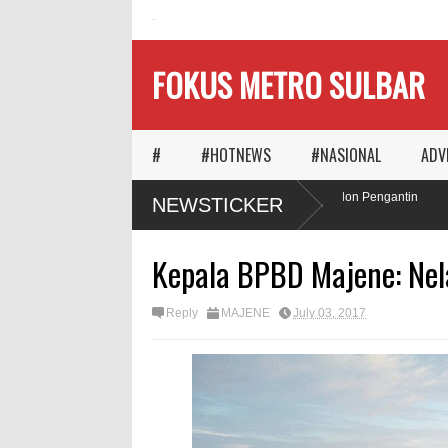
HOME
FOKUS METRO SULBAR
#
#HOTNEWS
#NASIONAL
ADV
Ketika Waktu Memilih
MAPIA Ajak Calon Pengantin
NEWSTICKER
Panggungnya
Tanam Pohon
Kepala BPBD Majene: Ne
Reply
MAJENE
July 03, 2017