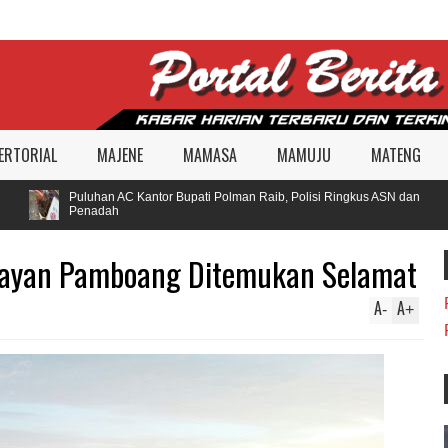
ERTORIAL
MAJENE
MAMASA
MAMUJU
MATENG
Puluhan AC Kantor Bupati Polman Raib, Polisi Ringkus ASN dan
Penadah
layan Pamboang Ditemukan Selamat
A
A
-
+