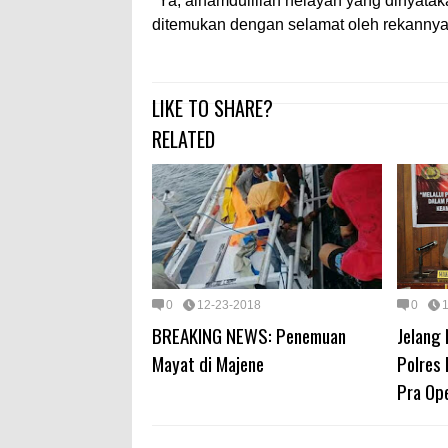
"Ya, alhamdulillah nelayan yang dinyat
ditemukan dengan selamat oleh rekannya s
LIKE TO SHARE?
RELATED
0
12-23-2018
0
BREAKING NEWS: Penemuan
Jelang 
Mayat di Majene
Polres 
Pra Op