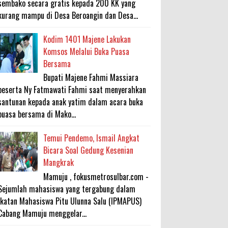
sembako secara gratis kepada 200 KK yang
kurang mampu di Desa Beroangin dan Desa...
Kodim 1401 Majene Lakukan
Komsos Melalui Buka Puasa
Bersama
Bupati Majene Fahmi Massiara
beserta Ny Fatmawati Fahmi saat menyerahkan
santunan kepada anak yatim dalam acara buka
puasa bersama di Mako...
Temui Pendemo, Ismail Angkat
Bicara Soal Gedung Kesenian
Mangkrak
Mamuju , fokusmetrosulbar.com -
Sejumlah mahasiswa yang tergabung dalam
Ikatan Mahasiswa Pitu Ulunna Salu (IPMAPUS)
Cabang Mamuju menggelar...