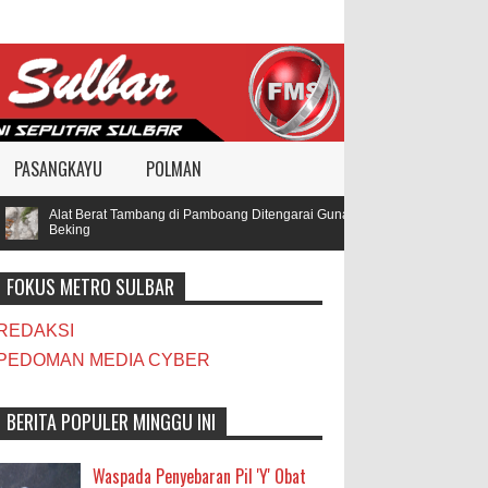
PASANGKAYU
POLMAN
Alat Berat Tambang di Pamboang Ditengarai Gunakan BBM Subsidi, Oknum T
Beking
FOKUS METRO SULBAR
REDAKSI
PEDOMAN MEDIA CYBER
BERITA POPULER MINGGU INI
Waspada Penyebaran Pil 'Y' Obat