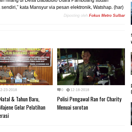
akan hilang di Desa Bababulo Utara Pamboang sudah
endiri," kata Mansyur via pesan elektronik, Watshap. (har)
Diposting oleh
Fokus Metro Sulbar
12-23-2018
0
12-18-2018
Natal & Tahun Baru,
Polisi Pengawal Ran for Charity
Majene Gelar Pelatihan
Menuai sorotan
erasi