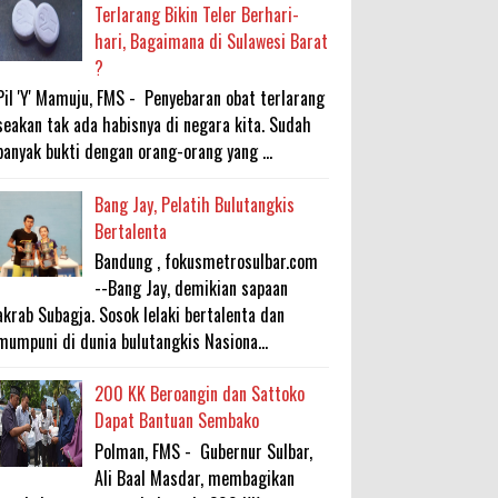
Terlarang Bikin Teler Berhari-
hari, Bagaimana di Sulawesi Barat
?
Pil 'Y' Mamuju, FMS - Penyebaran obat terlarang
seakan tak ada habisnya di negara kita. Sudah
banyak bukti dengan orang-orang yang ...
Bang Jay, Pelatih Bulutangkis
Bertalenta
Bandung , fokusmetrosulbar.com
--Bang Jay, demikian sapaan
akrab Subagja. Sosok lelaki bertalenta dan
mumpuni di dunia bulutangkis Nasiona...
200 KK Beroangin dan Sattoko
Dapat Bantuan Sembako
Polman, FMS - Gubernur Sulbar,
Ali Baal Masdar, membagikan