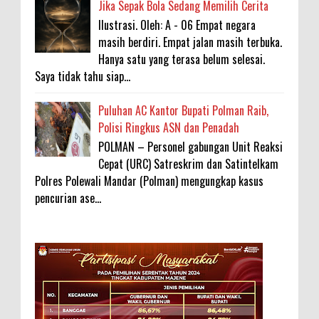
Jika Sepak Bola Sedang Memilih Cerita
Ilustrasi. Oleh: A - 06 Empat negara
masih berdiri. Empat jalan masih terbuka.
Hanya satu yang terasa belum selesai.
Saya tidak tahu siap...
Puluhan AC Kantor Bupati Polman Raib,
Polisi Ringkus ASN dan Penadah
POLMAN – Personel gabungan Unit Reaksi
Cepat (URC) Satreskrim dan Satintelkam
Polres Polewali Mandar (Polman) mengungkap kasus
pencurian ase...