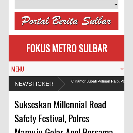
FOKUS METRO SULBAR
lon Pengantin
Puluhan AC Kantor Bupati Polman Raib, Polisi Ri
NEWSTICKER
Penadah
an Bahan Peledak di Tambang
Sukseskan Millennial Road
Safety Festival, Polres
Mamuju Gelar Apel Bersama