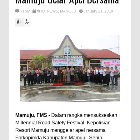
Reply
#HOTNEWS
,
MAMUJU
January 21, 2019
A
A
+
-
Mamuju, FMS -
Dalam rangka mensukseskan
Millennial Road Safety Festival, Kepolisian
Resort Mamuju menggelar apel nersama
Forkopimda Kabupaten Mamuju. Senin