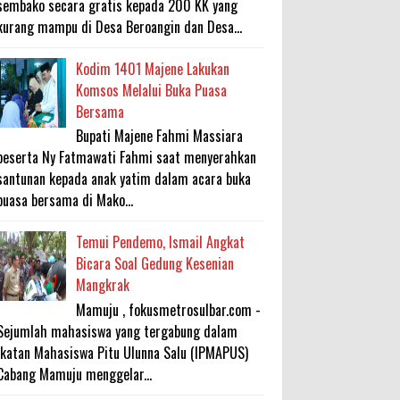
sembako secara gratis kepada 200 KK yang
kurang mampu di Desa Beroangin dan Desa...
Kodim 1401 Majene Lakukan
Komsos Melalui Buka Puasa
Bersama
Bupati Majene Fahmi Massiara
beserta Ny Fatmawati Fahmi saat menyerahkan
santunan kepada anak yatim dalam acara buka
puasa bersama di Mako...
Temui Pendemo, Ismail Angkat
Bicara Soal Gedung Kesenian
Mangkrak
Mamuju , fokusmetrosulbar.com -
Sejumlah mahasiswa yang tergabung dalam
Ikatan Mahasiswa Pitu Ulunna Salu (IPMAPUS)
Cabang Mamuju menggelar...