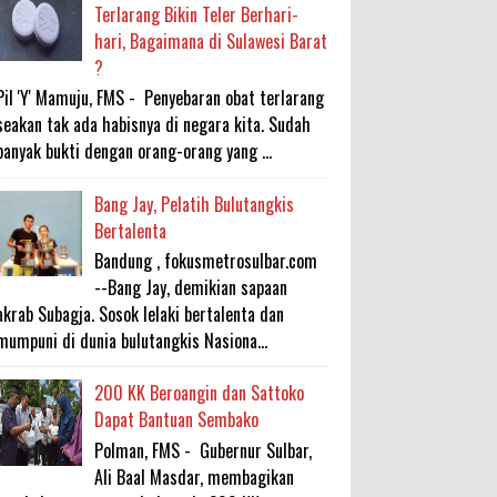
Terlarang Bikin Teler Berhari-
hari, Bagaimana di Sulawesi Barat
?
Pil 'Y' Mamuju, FMS - Penyebaran obat terlarang
seakan tak ada habisnya di negara kita. Sudah
banyak bukti dengan orang-orang yang ...
Bang Jay, Pelatih Bulutangkis
Bertalenta
Bandung , fokusmetrosulbar.com
--Bang Jay, demikian sapaan
akrab Subagja. Sosok lelaki bertalenta dan
mumpuni di dunia bulutangkis Nasiona...
200 KK Beroangin dan Sattoko
Dapat Bantuan Sembako
Polman, FMS - Gubernur Sulbar,
Ali Baal Masdar, membagikan