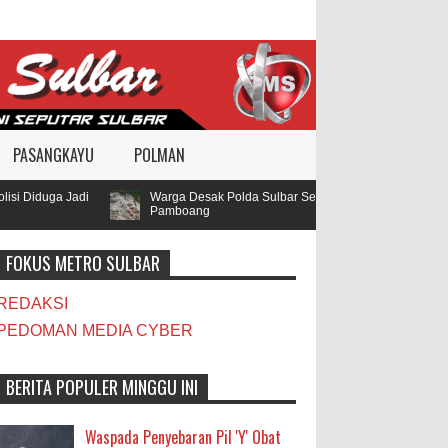
PASANGKAYU
POLMAN
Diduga Jadi
Warga Desak Polda Sulbar Selidiki Dugaan Penggunaan B
Pamboang
FOKUS METRO SULBAR
REDAKSI
PEDOMAN MEDIA CYBER
BERITA POPULER MINGGU INI
Waspada Penyebaran Pil 'Y' Obat