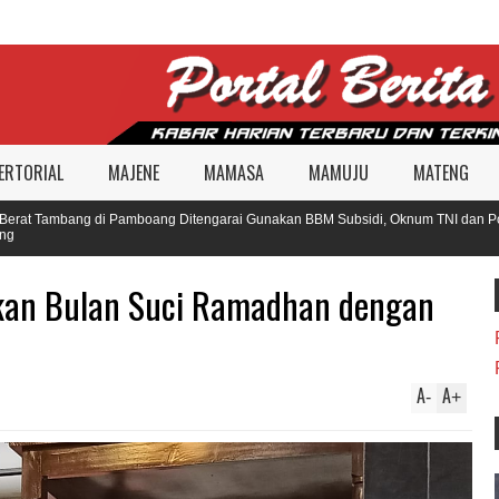
ERTORIAL
MAJENE
MAMASA
MAMUJU
MATENG
t Tambang di Pamboang Ditengarai Gunakan BBM Subsidi, Oknum TNI dan Polisi 
tkan Bulan Suci Ramadhan dengan
A
A
-
+