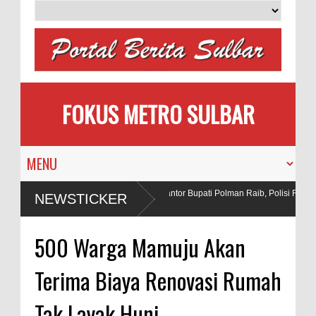
FOKUS METRO SULBAR
engantin
Puluhan AC Kantor Bupati Polman Raib, Polisi Ringku
NEWSTICKER
Penadah
ahan Peledak di Tambang
500 Warga Mamuju Akan
Terima Biaya Renovasi Rumah
Tak Layak Huni