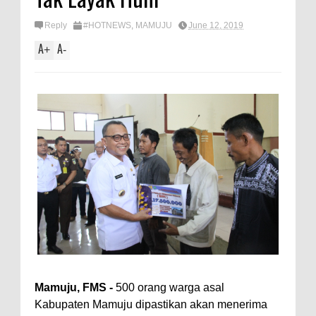
Reply
#HOTNEWS
,
MAMUJU
June 12, 2019
A
A
+
-
Mamuju, FMS -
500 orang warga asal
Kabupaten Mamuju dipastikan akan menerima