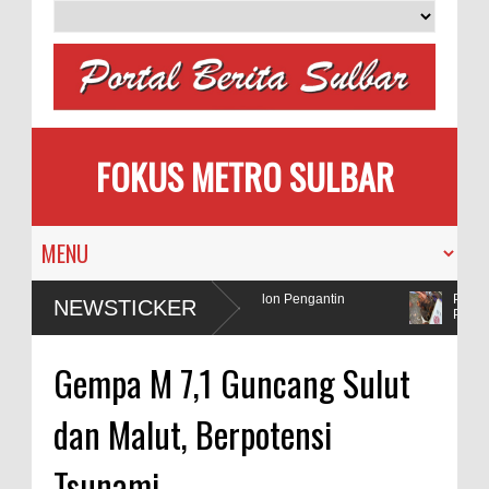
FOKUS METRO SULBAR
u Memilih
MAPIA Ajak Calon Pengantin
Puluhan
NEWSTICKER
ya
Tanam Pohon
Penad
k Polda Sulbar Selidiki Dugaan Penggunaan Bahan Peledak di Tambang
Gempa M 7,1 Guncang Sulut
dan Malut, Berpotensi
Tsunami