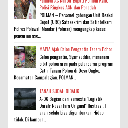
Puluhan AC Kantor Bupati Polman Raib,
Polisi Ringkus ASN dan Penadah
POLMAN – Personel gabungan Unit Reaksi
Cepat (URC) Satreskrim dan Satintelkam
Polres Polewali Mandar (Polman) mengungkap kasus
pencurian ase...
MAPIA Ajak Calon Pengantin Tanam Pohon
Calon pengantin, Syamsuddin, menanam
bibit pohon aren pada peluncuran program
Catin Tanam Pohon di Desa Ongko,
Kecamatan Campalagian. POLMAN...
TANAH SUDAH DIBALIK
A-06 Bagian dari semesta "Logistik
Darah: Nusantara Original" Ilustrasi. T
anah selalu bisa digemburkan. Hidup
tidak. Di kampun...