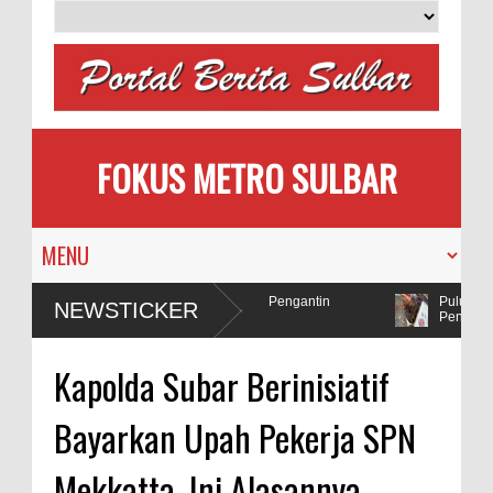
FOKUS METRO SULBAR
milih
MAPIA Ajak Calon Pengantin
Puluhan AC 
NEWSTICKER
Tanam Pohon
Penadah
lda Sulbar Selidiki Dugaan Penggunaan Bahan Peledak di Tambang
Kapolda Subar Berinisiatif
Bayarkan Upah Pekerja SPN
Mekkatta, Ini Alasannya