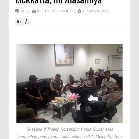
Reply
#HOTNEWS
,
MAJENE
August 28, 2019
A
A
+
-
Suasana di Ruang Korspripim Polda Sulbar saat
membahas pembayaran upah pekerja SPN Mekkatta. foto