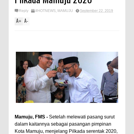
Reply
#HOTNEWS
,
MAMUJU
September 22, 2019
A
A
+
-
Mamuju, FMS -
Setelah melewati pasang surut
dalam kaitannya sebagai pasangan pimpinan
Kota Mamuju, menjelang Pilkada serentak 2020,