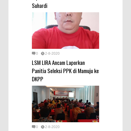
Suhardi
0
2-8-2020
LSM LIRA Ancam Laporkan
Panitia Seleksi PPK di Mamuju ke
DKPP
0
2-8-2020