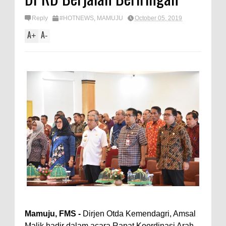
Reply
#HOTNEWS
,
MAMUJU
October 05, 2019
A
A
+
-
Mamuju, FMS -
Dirjen Otda Kemendagri, Amsal
Malik hadir dalam acara Rapat Koordinasi Arah