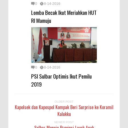
0
8-14-2016
Lomba Becak Ikut Meriahkan HUT
RI Mamuju
0
8-14-2016
PSI Sulbar Optimis Ikut Pemilu
2019
OLDER POST
Kapolsek dan Kapospol Kompak Beri Surprise ke Koramil
Kalukku
NEWER POST
Sulbar Menuju Provinsi Layak Anak