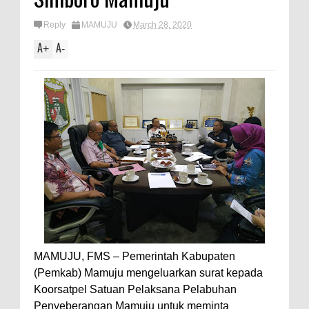
Reply
MAMUJU
March 28, 2020
A
A
+
-
MAMUJU, FMS – Pemerintah Kabupaten
(Pemkab) Mamuju mengeluarkan surat kepada
Koorsatpel Satuan Pelaksana Pelabuhan
Penyeberangan Mamuju untuk meminta