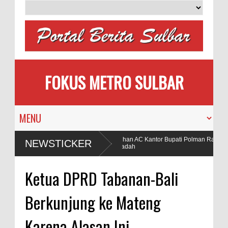
FOKUS METRO SULBAR
k Calon Pengantin
Puluhan AC Kantor Bupati Polman Raib, Poli
NEWSTICKER
hon
Penadah
ggunaan Bahan Peledak di Tambang
Ketua DPRD Tabanan-Bali
Berkunjung ke Mateng
Karena Alasan Ini ...