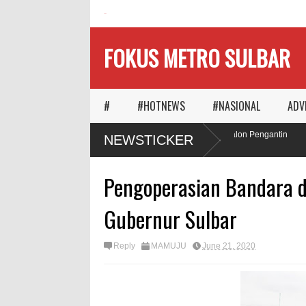
HOME
FOKUS METRO SULBAR
#
#HOTNEWS
#NASIONAL
ADV
Ketika Waktu Memilih
MAPIA Ajak Calon Pengantin
NEWSTICKER
Panggungnya
Tanam Pohon
Pengoperasian Bandara 
Gubernur Sulbar
Reply
MAMUJU
June 21, 2020