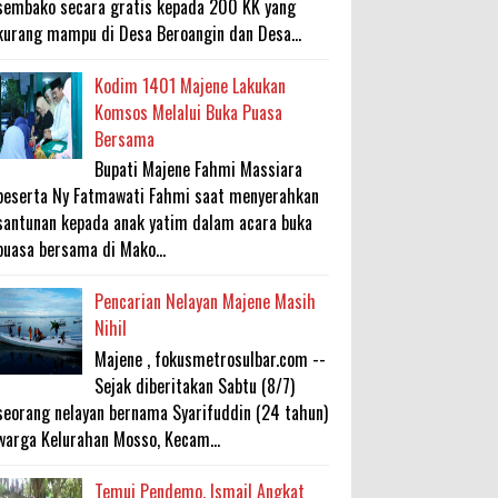
sembako secara gratis kepada 200 KK yang
kurang mampu di Desa Beroangin dan Desa...
Kodim 1401 Majene Lakukan
Komsos Melalui Buka Puasa
Bersama
Bupati Majene Fahmi Massiara
beserta Ny Fatmawati Fahmi saat menyerahkan
santunan kepada anak yatim dalam acara buka
puasa bersama di Mako...
Pencarian Nelayan Majene Masih
Nihil
Majene , fokusmetrosulbar.com --
Sejak diberitakan Sabtu (8/7)
seorang nelayan bernama Syarifuddin (24 tahun)
warga Kelurahan Mosso, Kecam...
Temui Pendemo, Ismail Angkat