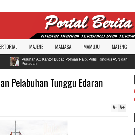
ERTORIAL
MAJENE
MAMASA
MAMUJU
MATENG
Puluhan AC Kantor Bupati Polman Raib, Polisi Ringkus ASN dan
Penadah
dan Pelabuhan Tunggu Edaran
A
A
-
+