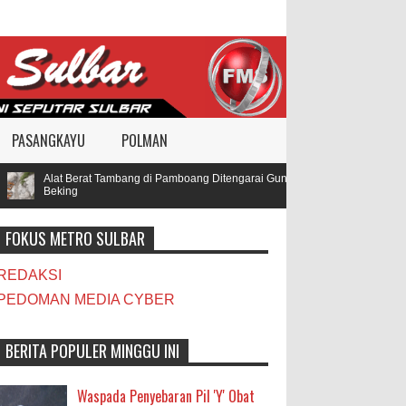
PASANGKAYU
POLMAN
Alat Berat Tambang di Pamboang Ditengarai Gunakan BBM Subsidi, Oknum T
Beking
FOKUS METRO SULBAR
REDAKSI
PEDOMAN MEDIA CYBER
BERITA POPULER MINGGU INI
Waspada Penyebaran Pil 'Y' Obat