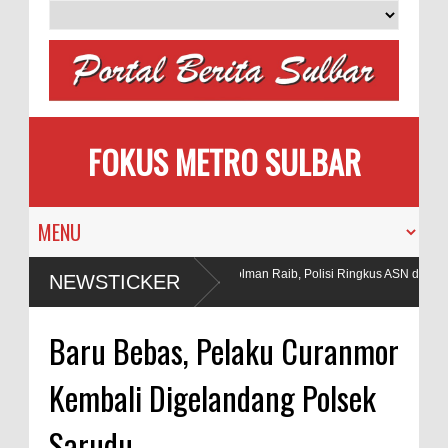
FOKUS METRO SULBAR
Puluhan AC Kantor Bupati Polman Raib, Polisi Ringkus ASN dan
NEWSTICKER
Penadah
 di Tambang
Baru Bebas, Pelaku Curanmor
Kembali Digelandang Polsek
Sarudu