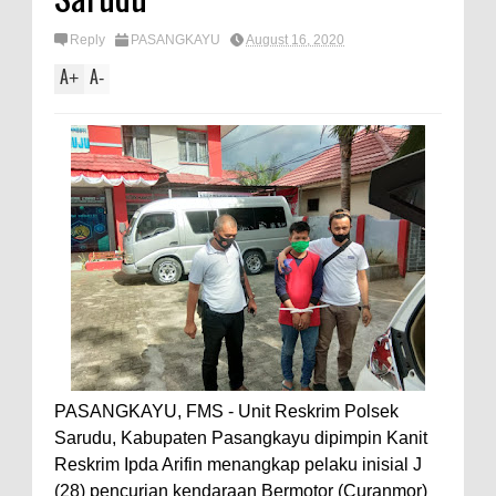
Reply
PASANGKAYU
August 16, 2020
A
A
+
-
PASANGKAYU, FMS - Unit Reskrim Polsek
Sarudu, Kabupaten Pasangkayu dipimpin Kanit
Reskrim Ipda Arifin menangkap pelaku inisial J
(28) pencurian kendaraan Bermotor (Curanmor)