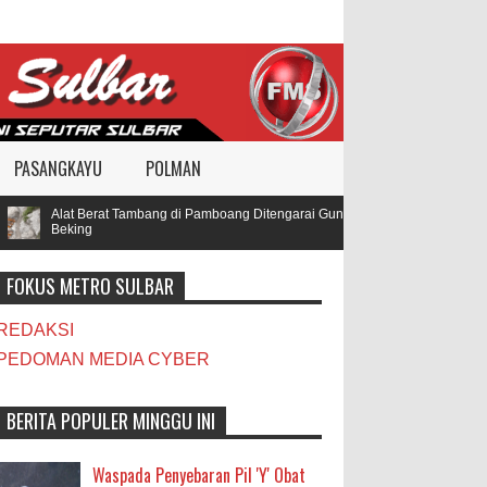
PASANGKAYU
POLMAN
Alat Berat Tambang di Pamboang Ditengarai Gunakan BBM Subsidi, Oknum TN
Beking
FOKUS METRO SULBAR
REDAKSI
PEDOMAN MEDIA CYBER
BERITA POPULER MINGGU INI
Waspada Penyebaran Pil 'Y' Obat