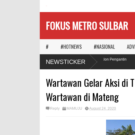
HOME
FOKUS METRO SULBAR
#
#HOTNEWS
#NASIONAL
ADV
Ketika Waktu Memilih
MAPIA Ajak Calon Pengantin
NEWSTICKER
Panggungnya
Tanam Pohon
Wartawan Gelar Aksi di 
Wartawan di Mateng
Reply
MAMUJU
August 24, 2020