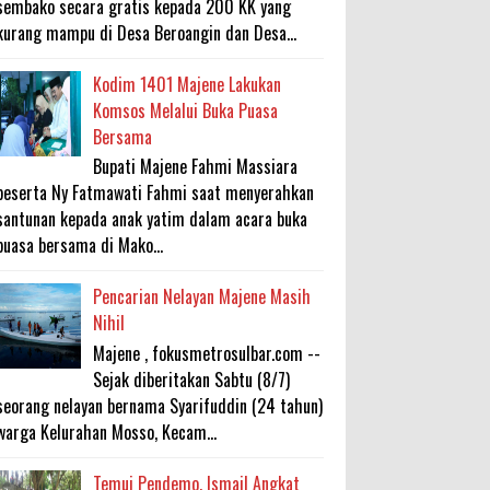
sembako secara gratis kepada 200 KK yang
kurang mampu di Desa Beroangin dan Desa...
Kodim 1401 Majene Lakukan
Komsos Melalui Buka Puasa
Bersama
Bupati Majene Fahmi Massiara
beserta Ny Fatmawati Fahmi saat menyerahkan
santunan kepada anak yatim dalam acara buka
puasa bersama di Mako...
Pencarian Nelayan Majene Masih
Nihil
Majene , fokusmetrosulbar.com --
Sejak diberitakan Sabtu (8/7)
seorang nelayan bernama Syarifuddin (24 tahun)
warga Kelurahan Mosso, Kecam...
Temui Pendemo, Ismail Angkat