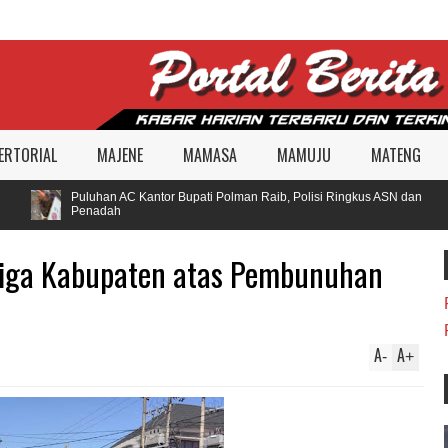
ERTORIAL
MAJENE
MAMASA
MAMUJU
MATENG
Puluhan AC Kantor Bupati Polman Raib, Polisi Ringkus ASN dan
Penadah
Tiga Kabupaten atas Pembunuhan
A
A
-
+