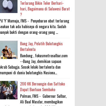
Terlarang Bikin Teler Berhari-
hari, Bagaimana di Sulawesi Barat
?
Pil 'Y' Mamuju, FMS - Penyebaran obat terlarang
seakan tak ada habisnya di negara kita. Sudah
banyak bukti dengan orang-orang yang ...
Bang Jay, Pelatih Bulutangkis
Bertalenta
Bandung , fokusmetrosulbar.com
--Bang Jay, demikian sapaan
akrab Subagja. Sosok lelaki bertalenta dan
mumpuni di dunia bulutangkis Nasiona...
200 KK Beroangin dan Sattoko
Dapat Bantuan Sembako
Polman, FMS - Gubernur Sulbar,
Ali Baal Masdar, membagikan