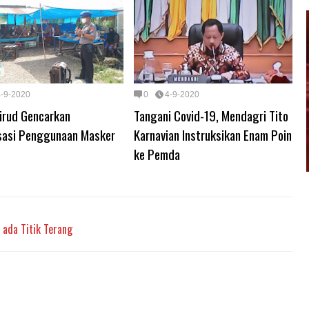
4-9-2020
0
4-9-2020
irud Gencarkan
Tangani Covid-19, Mendagri Tito
isasi Penggunaan Masker
Karnavian Instruksikan Enam Poin
ke Pemda
 ada Titik Terang