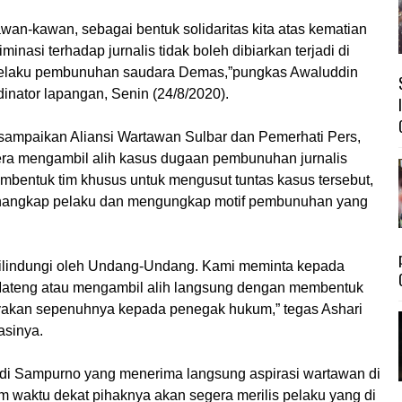
kawan-kawan, sebagai bentuk solidaritas kita atas kematian
minasi terhadap jurnalis tidak boleh dibiarkan terjadi di
s pelaku pembunuhan saudara Demas,”pungkas Awaluddin
dinator lapangan, Senin (24/8/2020).
disampaikan Aliansi Wartawan Sulbar dan Pemerhati Pers,
ra mengambil alih kasus dugaan pembunuhan jurnalis
bentuk tim khusus untuk mengusut tuntas kasus tersebut,
enangkap pelaku dan mengungkap motif pembunuhan yang
dilindungi oleh Undang-Undang. Kami meminta kepada
Mateng atau mengambil alih langsung dengan membentuk
ayakan sepenuhnya kepada penegak hukum,” tegas Ashari
asinya.
udi Sampurno yang menerima langsung aspirasi wartawan di
m waktu dekat pihaknya akan segera merilis pelaku yang di