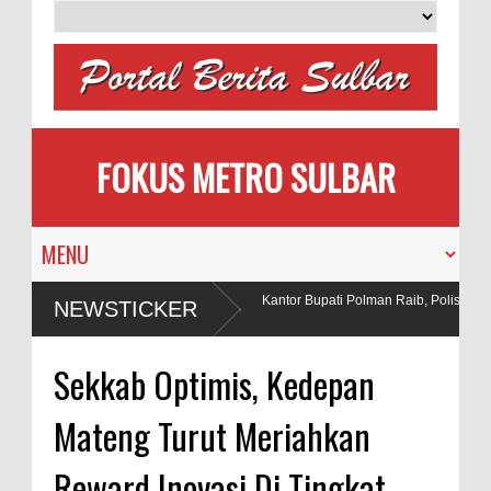
FOKUS METRO SULBAR
 Pengantin
Puluhan AC Kantor Bupati Polman Raib, Polisi Ring
NEWSTICKER
Penadah
 Bahan Peledak di Tambang
Sekkab Optimis, Kedepan
Mateng Turut Meriahkan
Reward Inovasi Di Tingkat