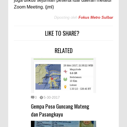
juga diikuti sejumlah peserta luar daerah melalui
Zoom Meeting. (jml)
Diposting oleh
Fokus Metro Sulbar
LIKE TO SHARE?
RELATED
0
5-30-2017
Gempa Poso Guncang Mateng
dan Pasangkayu