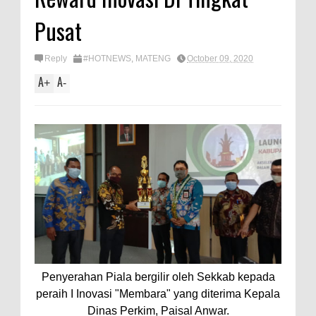
Pusat
Reply
#HOTNEWS
,
MATENG
October 09, 2020
A
A
+
-
Penyerahan Piala bergilir oleh Sekkab kepada
peraih I Inovasi "Membara" yang diterima Kepala
Dinas Perkim, Paisal Anwar.