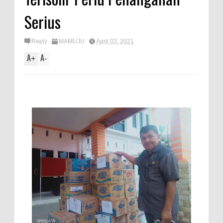
Serius
Reply
MAMUJU
April 03, 2021
A
A
+
-