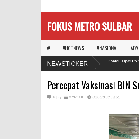
HOME
FOKUS METRO SULBAR
#
#HOTNEWS
#NASIONAL
ADV
MAPIA Ajak Calon Pengantin
Puluhan AC Kantor Bupati Polman
NEWSTICKER
Tanam Pohon
Penadah
Percepat Vaksinasi BIN S
Reply
MAMUJU
October 15, 2021