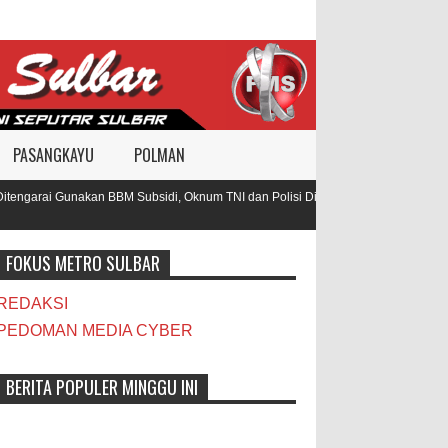
PASANGKAYU
POLMAN
engarai Gunakan BBM Subsidi, Oknum TNI dan Polisi Diduga Jadi
Warga
Pamb
FOKUS METRO SULBAR
REDAKSI
PEDOMAN MEDIA CYBER
BERITA POPULER MINGGU INI