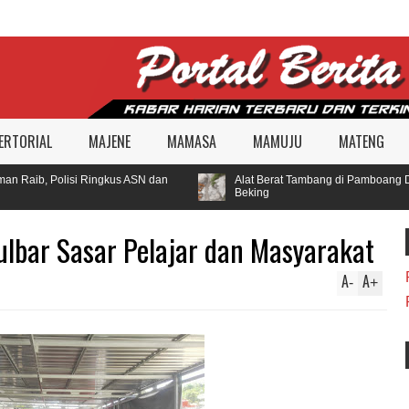
ERTORIAL
MAJENE
MAMASA
MAMUJU
MATENG
 Raib, Polisi Ringkus ASN dan
Alat Berat Tambang di Pamboang Dit
Beking
ulbar Sasar Pelajar dan Masyarakat
A
A
-
+