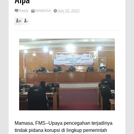
Reply
MAMASA
July 20, 2022
A
A
+
-
Mamasa, FMS--Upaya pencegahan terjadinya
tindak pidana korupsi di lingkup pemerintah