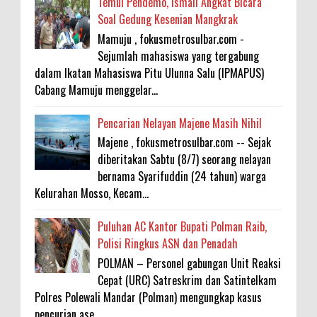
Temui Pendemo, Ismail Angkat Bicara
Soal Gedung Kesenian Mangkrak
Mamuju , fokusmetrosulbar.com -
Sejumlah mahasiswa yang tergabung
dalam Ikatan Mahasiswa Pitu Ulunna Salu (IPMAPUS)
Cabang Mamuju menggelar...
Pencarian Nelayan Majene Masih Nihil
Majene , fokusmetrosulbar.com -- Sejak
diberitakan Sabtu (8/7) seorang nelayan
bernama Syarifuddin (24 tahun) warga
Kelurahan Mosso, Kecam...
Puluhan AC Kantor Bupati Polman Raib,
Polisi Ringkus ASN dan Penadah
POLMAN – Personel gabungan Unit Reaksi
Cepat (URC) Satreskrim dan Satintelkam
Polres Polewali Mandar (Polman) mengungkap kasus
pencurian ase...