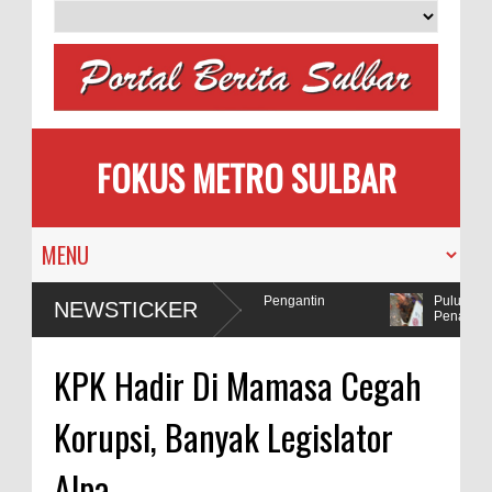
FOKUS METRO SULBAR
milih
MAPIA Ajak Calon Pengantin
Puluhan AC 
NEWSTICKER
Tanam Pohon
Penadah
lda Sulbar Selidiki Dugaan Penggunaan Bahan Peledak di Tambang
KPK Hadir Di Mamasa Cegah
Korupsi, Banyak Legislator
Alpa